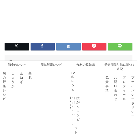
HOME
TVのレシピ
和食のレシピ
簡単酵素レシピ
食材の豆知識
特定商取引法に基づく
薬膳レシピ！黒ごまペーストの栄養成分とお肌に良い訳とは？
表記
TV
旬
し
玉
美
の
の
ょ
ね
肌
免
お
プ
プ
レ
野
う
ぎ
責
問
ロ
ラ
シ
菜
が
事
い
フ
イ
RELATED POST
ピ
レ
項
合
ィ
バ
シ
わ
ー
シ
N
サ
白
抗
ピ
せ
ル
ー
e
タ
熱
が
ポ
デープラス
TVのレシピ
TVのレシピ
w
デ
ラ
ん
リ
s
ー
イ
レ
シ
プ
ブ
シ
ー
ラ
ビ
ピ
ス
ビ
ッ
ト
野県発！くるみを食べ
肺炎予防ごはんとは