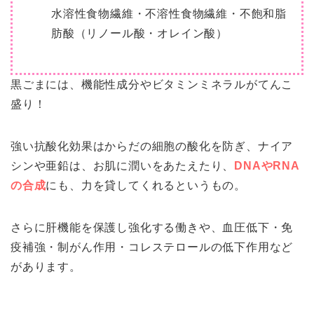
水溶性食物繊維・不溶性食物繊維・不飽和脂
肪酸（リノール酸・オレイン酸）
黒ごまには、
機能性成分やビタミンミネラル
がてんこ
盛り！
強い抗酸化効果はからだの細胞の酸化を防ぎ、ナイア
シンや亜鉛は、お肌に潤いをあたえたり、
DNAやRNA
の合成
にも、力を貸してくれるというもの。
さらに肝機能を保護し強化する働きや、血圧低下・免
疫補強・制がん作用・コレステロールの低下作用など
があります。